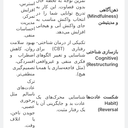
تمرین توجه به لحظه حال
استرس،
بدون قضاوت. این کار به
ذهن‌آگاهی
افزایش
تدریج توانایی شما را در
(Mindfulness)
تمرکز،
انتخاب واکنش مناسب به
و مدیتیشن
مدیریت
جای واکنش آنی و هیجانی
احساسات
افزایش می‌دهد.
منفی.
تکنیکی از درمان شناختی-
بهبود سلامت
رفتاری (CBT) برای
روان، کاهش
بازسازی شناختی
شناسایی و تغییر الگوهای
اضطراب و
(Cognitive
فکری منفی و غیرواقعی
افسردگی،
Restructuring)
(مثل فاجعه‌سازی یا همه‌یا
تصمیم‌گیری
هیچ).
منطقی‌تر.
ترک
عادت‌های
ناسالم مثل
شکست عادت‌ها
شناسایی محرک‌های یک
پرخوری
(Habit
عادت بد و جایگزینی آن با
عصبی،
Reversal)
یک رفتار مثبت.
جویدن ناخن،
یا اتلاف
وقت.