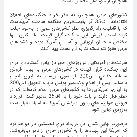
همچنان از سودشان مطمئن باشند.
كشورهاي عربي همچنين به فكر خريد جنگنده‌هاي اف35
افتاده‌اند. اف35 گران‌قيمت‌ترين جنگنده ساخت آمريكاست
كه با قابليت رادارگريزي، نظر كشورهاي عربي را به‌خود جلب
كرده است. فروش اين جنگنده گران قيمت اما تاكنون تنها
مختص متحدان اروپايي و آسيايي آمريكا بوده و كشورهاي
عربي هنوز نتوانسته‌اند به آن دست پيدا كنند.
شركت‌هاي آمريكايي در روزهاي اخير بازاريابي گسترده‌اي براي
اين جنگنده گران قيمت در كشورهاي عربي به بهانه فروش
سامانه دفاعي اس300 از سوي روسيه به ايران انجام
داده‌اند. پس از اعلام ولاديمير پوتين درباره تحويل اس300
به ايران، آمريكايي‌ها به كشورهاي عربي اعلام كرده‌اند كه در
خطر قرار دارند و بايد خود را به اف35 مجهز كنند. قرارداد
فروش هواپيماهاي بدون سرنشين آمريكا به امارات قرار است
به‌زودي نهايي شود.
درصورت نهايي شدن اين قرارداد براي نخستين بار خواهد بود
كه آمريكا اين پهپادها را به كشوري خارج از ناتو مي‌فروشد.