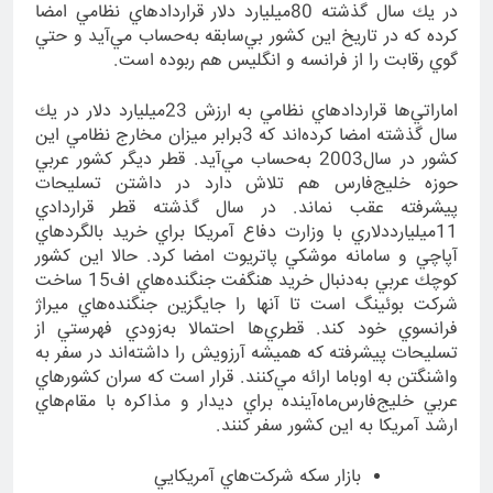
در يك سال گذشته 80ميليارد دلار قراردادهاي نظامي امضا
كرده كه در تاريخ اين كشور بي‌سابقه به‌حساب مي‌آيد و حتي
گوي رقابت را از فرانسه و انگليس هم ربوده است.
اماراتي‌ها قراردادهاي نظامي به ارزش 23ميليارد دلار در يك
سال گذشته امضا كرده‌اند كه 3برابر ميزان مخارج نظامي اين
كشور در سال2003 به‌حساب مي‌آيد. قطر ديگر كشور عربي
حوزه خليج‌فارس هم تلاش دارد در داشتن تسليحات
پيشرفته عقب نماند. در سال گذشته قطر قراردادي
11ميليارددلاري با وزارت دفاع آمريكا براي خريد بالگردهاي
آپاچي و سامانه موشكي پاتريوت امضا كرد. حالا اين كشور
كوچك عربي به‌دنبال خريد هنگفت جنگنده‌هاي اف15 ساخت
شركت بوئينگ است تا آنها را جايگزين جنگنده‌هاي ميراژ
فرانسوي خود كند. قطري‌ها احتمالا به‌زودي فهرستي از
تسليحات پيشرفته كه هميشه آرزويش را داشته‌اند در سفر به
واشنگتن به اوباما ارائه مي‌كنند. قرار است كه سران كشورهاي
عربي خليج‌فارس‌ماه‌آينده براي ديدار و مذاكره با مقام‌‌هاي
ارشد آمريكا به اين كشور سفر كنند.
بازار سكه شركت‌هاي آمريكايي