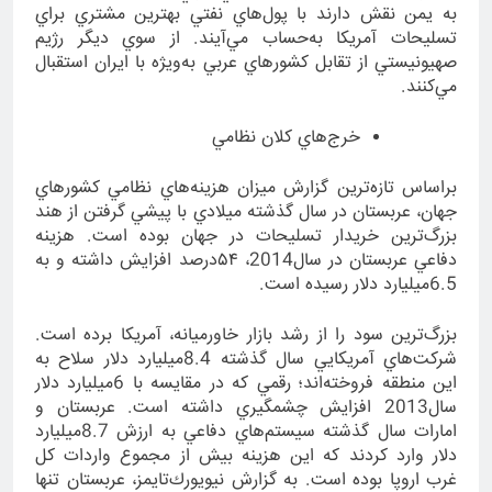
به يمن نقش دارند با پول‌هاي نفتي بهترين مشتري براي
تسليحات آمريكا به‌حساب مي‌آيند. از سوي ديگر رژيم
صهيونيستي از تقابل كشورهاي عربي به‌ويژه با ايران استقبال
مي‌كنند.
خرج‌هاي كلان نظامي
براساس تازه‌‌ترين گزارش ميزان هزينه‌هاي نظامي كشورهاي
جهان، عربستان در سال گذشته ميلادي با پيشي گرفتن از هند
بزرگ‌ترين خريدار تسليحات در جهان بوده است. هزينه
دفاعي عربستان در سال2014، ۵۴درصد افزايش داشته و به
6.5ميليارد دلار رسيده است.
بزرگ‌ترين سود را از رشد بازار خاورميانه، آمريكا برده است.
شركت‌هاي آمريكايي سال گذشته 8.4ميليارد دلار سلاح به
اين منطقه فروخته‌اند؛ رقمي كه در مقايسه با 6ميليارد دلار
سال2013 افزايش چشمگيري داشته است. عربستان و
امارات سال گذشته سيستم‌هاي دفاعي به ارزش 8.7ميليارد
دلار وارد كردند كه اين هزينه بيش از مجموع واردات كل
غرب اروپا بوده است. به گزارش نيويورك‌تايمز، عربستان تنها