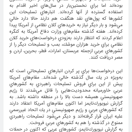
بوده‌اند اما براي نخستين‌بار در سال‌هاي اخير اقدام به
استفاده گسترده از آنها كرده‌اند. انبارهاي تسليحات اين
كشورها كه پول‌هاي نقد هنگفت هم دارند حالا دارد خالي
مي‌شود و بار ديگر نياز به خريدهاي كلان نظامي از آمريكا پيدا
كرده‌اند. هفته گذشته مقام‌هاي وزارت دفاع آمريكا به كنگره
اعلام كردند كه انتظار دارند به‌زودي درخواست‌هاي خريد كلان
نظامي براي خريد هزاران موشك، بمب و تسليحات ديگر را از
كشورهاي عربي ازجمله عربستان، امارات، قطر، بحرين، اردن و
مصر دريافت كنند.
اين درخواست‌ها براي پر كردن انبارهاي تسليحاتي است كه
به‌ويژه در يك سال گذشته خالي شده‌اند. مقام‌هاي آمريكا
پيش از اين براي فروش تسليحات راهبردي به كشورهاي
عربي خاورميانه محدوديت‌هايي را قائل مي‌شدند تا رژيم
صهيونيستي هميشه دست بالا را در منطقه داشته باشد. به
گزارش نيويورك‌تايمز اما اكنون مقام‌هاي آمريكا اعتقاد دارند
كه كشورهاي عربي و رژيم صهيونيستي در يك اتحاد غيررسمي
عليه ايران قرار گرفته‌اند و ديگر مي‌شود تسليحات راهبردي
ممنوع در گذشته را هم به كشورهاي عربي فروخت.
به گزارش نيويورك‌تايمز، كشورهاي عربي كه اكنون در حملات