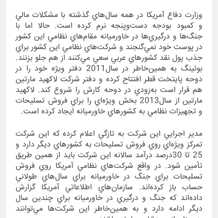
وزارت دفاع آمريكا در همه سال‌هاي گذشته با مشكلات مالي
و كمبود بودجه دست‌وپنجه نرم كرده است. حالا اما با
جنگ‌ها و درگيري‌ها در خاورميانه مقام‌هاي نظامي اين كشور
در پوست خود نمي‌گنجند و شركت‌هاي نظامي اين كشور براي
جذب پول نقد كشورهاي عربي سعي مي‌كنند از هم جلو بزنند.
بوئينگ به همين‌خاطر در سال2011 دفتر ويژه خود را در
دوحه پايتخت قطر افتتاح كرده و دفتر شركت لاكهيد مارتين
هم قرار است به‌زودي در دوحه كارش را شروع كند. لاكهيد
مارتين از سال2013 بخش ويژه‌اي را براي فروش تسليحات
و تجهيزات نظامي به كشورهاي خاورميانه ايجاد كرده است.
مدير اجرايي اين شركت به تازگي اعلام كرده كه اين شركت
تمركز ويژه‌اي روي فروش تسليحات به كشورهاي ديگر دارد و
25 تا 30درصد درآمد سالانه اين شركت بايد از همين طريق
تأمين شود. در واقع شركت‌هاي نظامي آمريكا روي فروش
تسليحات براي جنگ در خاورميانه براي سال‌هاي طولاني
حساب باز كرده‌اند. سازمان‌هاي اطلاعاتي آمريكا گزارش
داده‌اند كه جنگ و درگيري در خاورميانه براي چندين سال
ديگر ادامه دارد و به همين‌خاطر اين شركت‌ها مي‌توانند