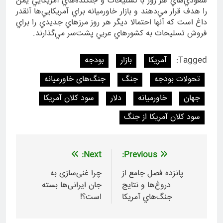
سعودي‌هاي هر روز با تسليحات و جنگنده‌هاي آمريكايي يمن
را هدف قرار مي‌دهند و بازار خاورميانه براي آمريكايي‌ها آنقدر
داغ است كه آنها احتمالا ديگر هر روز مرزهاي جديدي را براي
فروش تسليحات به كشورهاي عربي پشت‌سر مي‌گذارند.
Tagged:
آمریکا
بازار
بودجه
تحولات بودجه
جنگ
جنگ‌های خاورمیانه
جهان
خاورمیانه
دلار
سود کلان آمریکا
سود کلان آمریکا از جنگ‌
راهبری
Next:
Previous:
نوشته
پانزده فصل جامع از
چرا غنی‌سازی به
دروغ‌ها و نتايج
جان ایرانی‌ها بسته
جنگ‌هاي آمريكا
است؟!