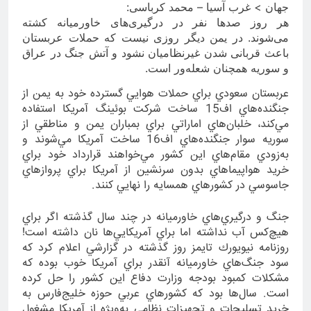
جهان > غرب آسیا – محمد کرباسی:
هر روز صدها نفر در درگیری‌های خاورمیانه کشته
می‌شوند. در یمن دیگر روزی نیست که حملات عربستان
باعث قربانی شدن غیرنظامیان نشود و آتش جنگ در عراق
و سوریه همچنان شعله‌‌ور است.
عربستان سعودي براي حملات هوايي گسترده خود به يمن از
جنگنده‌هاي اف15 ساخت شركت بوئينگ آمريكا استفاده
مي‌كند، خلبان‌هاي اماراتي براي بمباران يمن و مناطقي از
سوريه سوار جنگنده‌هاي اف16 ساخت آمريكا مي‌شوند و
به‌زودي مقام‌هاي اين كشور مي‌خواهند قرارداد خود براي
خريد هواپيماهاي بدون سرنشين از آمريكا براي پروازهاي
جاسوسي در كشورهاي همسايه را نهايي كنند.
جنگ و درگيري‌هاي خاورميانه در چند سال گذشته اگر براي
هيچ‌كس آب نداشته اما براي آمريكايي‌ها نان داشته است!
روزنامه نيويورك تايمز روز گذشته در گزارشي اعلام كرد كه
سود جنگ‌هاي خاورميانه آنقدر براي آمريكا خوب بوده كه
مشكلات كمبود بودجه وزارت دفاع اين كشور را حل كرده
است. سال‌ها بود كه كشورهاي عربي حوزه خليج‌فارس به
خريد تسليحات و تجهيزات نظامي به‌ويژه از آمريكا مشغول