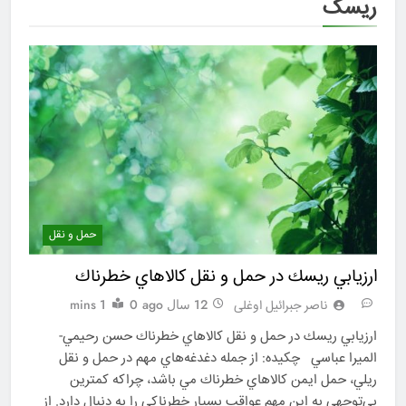
ریسک
حمل و نقل
ارزيابي ريسك در حمل و نقل كالاهاي خطرناك
12 سال ago
0
1 mins
ناصر جبرائیل اوغلی
ارزيابي ريسك در حمل و نقل كالاهاي خطرناك حسن رحيمي-
الميرا عباسي چكيده: از جمله دغدغه‌هاي مهم در حمل و نقل
ريلي، حمل ايمن كالاهاي خطرناك مي باشد، چراكه كمترين
بي‌توجهي به اين مهم عواقب بسيار خطرناكي را به دنبال دارد. از