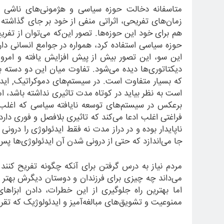
متاسفانه دخالت حوزه سیاسی و هژمونی
های ناشی ا
زمان
های تفریحی، اثراتی منفی از خود بر جای گذاشت
هم برای خود این حوزه
ها. تصور این
که می
توان از تفری
حوزه سیاسی استفاده کرد، همواره در جوامع انسانی دار
این سو، این تصور بیش از پیش افزایش یافته و امرو
دیکتاتوری
ها دیده می
شود. تفاوت میان این دو دسته بیش
که بسیار متفاوت است. در سیستم
های دموکراتیک, اید
است به نظر بیاید در کوتاه مدت تاثیری نداشته باشد، ام
برعکس در سیستم
های توسعه نایافته سیاسی که اغلب
فراغتی اغلب ادعا می
کند که تاثیری بلافصل و فوری دارد 
ناپایدار بوده و در دراز مدت نه فقط ایدئولوژی را درونی
جا می
اندازد که حتی از درونی شدن آن ایدئولوژی
ها پس 
مردم نیاز به درس گرفتن برای آنکه چگونه تفریح کنند ن
می
داند چه چیزی برای فرزندان و دوستان دیگرش بهتر
اما بهترین راه جلوگیری از این خطرات، دادن ابزاه
ممنوعیت و تشویق
های مبالغه
آمیز و ایدئولوژیک که تق