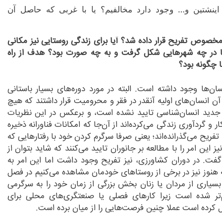
، اینشتین و… وجود دارد مخالفیم؟ یا با غربی که حاصل آن
خصوص تفریح قرار داده شد؟ آیا برای زندگی روستایی نیز مکانی
 در چه شهرهایی شکل گرفت و به چه صورت بود؟ هدف از راه
 چگونه بود؟
سان
ها وجود داشته است. البته در مورد دوره
های بسیار باستانی
 آن انسان
های اولیه آنقدر در فقر و محرومیت قرار داشتند که هیچ
 جدید انسان
شناسی تایید نشده است، و برعکس در این نظریات
ار و گردآوری زندگی می
کرده
اند از آن
جا که امکانات فناورانه ذخیره
ه تفریح می
گذرانده
اند؛ یعنی صرفا سرگرم کردن خود با رفتارهایی که
ز این امر را با مطالعه بر جانوران تایید می
کنند که شاید بتوان از
فت. در دوران کشاورزی، نیز تفریح وجود داشت اما این امر به
 هنوز نیز در برخی از روستاهای خودمان مشاهده می
کنیم در فصل
سیاری از مردان یا زنان بخش بزرگی از زمان خود را به سرگرمی
تر شده است زیرا کارهای فصلی یا صنعتگری
های محلی برای
ال کرده است عملا چنین فرصت
هایی را از میان برده است.