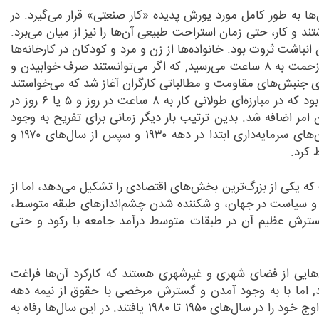
ها به طور کامل مورد یورش پدیده «کار صنعتی» قرار می
گیرد. در
تند و کار، حتی زمان استراحت طبیعی آن
ها را نیز از میان می
برد.
 انباشت ثروت بود. خانواده
ها از زن و مرد و کودکان در کارخانه
ها
ه ۸ ساعت می
رسید, که اگر می
توانستند صرف خوابیدن و
دی جنبش
های مقاومت و مطالباتی کارگران آغاز شد که می
خواستند
د که در مبارزه
ای طولانی کار به ۸ ساعت در روز و ۵ یا ۶ روز در
امر اضافه شد. بدین ترتیب بار دیگر زمانی برای تفریح به وجود
های سرمایه
داری ابتدا در دهه ۱۹۳۰ و سپس از سال
های ۱۹۷۰ و
ه یکی از بزرگ
ترین بخش
های اقتصادی را تشکیل می
دهد، اما از
 و سیاست در جهان، و شکننده شدن چشم
انداز
های طبقه متوسط،
سترش عظیم آن در طبقات متوسط درآمد جامعه با رکود و حتی
هایی از فضای شهری و غیر
شهری هستند که کارکرد آن
ها فراغت
د, اما با به وجود آمدن و گسترش مرخصی با حقوق از نیمه دهه
های ۱۹۵۰ تا ۱۹۸۰ یافتند. در این سال
ها رفاه به