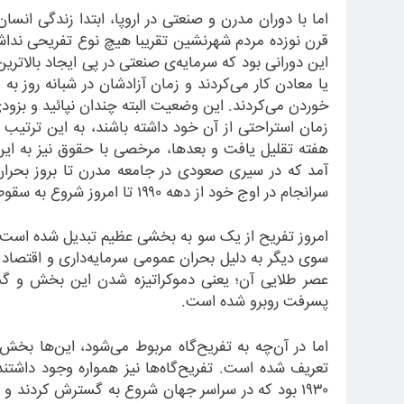
اما با دوران مدرن و صنعتی در اروپا، ابتدا زندگی انسان
قرن نوزده مردم شهرنشین تقریبا هیچ نوع تفریحی نداش
این دورانی بود که سرمایه
ی صنعتی در پی ایجاد بالاترین
یا معادن کار می
کردند و زمان آزادشان در شبانه روز به زحمت ب
خوردن می
کردند. این وضعیت البته چندان نپائید و بزو
زمان استراحتی از آن خود داشته باشند، به این ترتیب بو
هفته تقلیل یافت و بعدها، مرخصی با حقوق نیز به این 
آمد که در سیری صعودی در جامعه مدرن تا بروز بحران
سرانجام در اوج خود از دهه ۱۹۹۰ تا امروز شروع به سقوط کرد.
امروز تفریح از یک سو به بخشی عظیم تبدیل شده است ک
سوی دیگر به دلیل بحران عمومی سرمایه
داری و اقتصاد
عصر طلایی آن؛ یعنی دموکراتیزه شدن این بخش و گ
پسرفت روبرو شده است.
اما در آن
چه به تفریح
گاه مربوط می
شود، این
ها بخش
تعریف شده است. تفریح
گاه
ها نیز همواره وجود داشتن
۱۹۳۰ بود که در سراسر جهان شروع به گسترش کردند و اوج خود را در سال