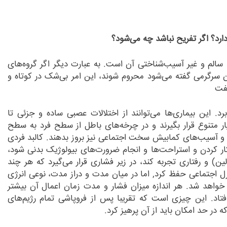
ارد؟ اگر تفریح نباشد چه می
شود؟
د سالم و غیر آسیب
شناختی آن است. به عبارت دیگر اگر گروه
های
آن سرگرمی گفته می
شود محروم شوند، این امر بی
شک در کوتاه و
گفت
رد. این بیماری
ها می
توانند از اختلالات عصبی ساده و جزئی تا
متنوع قرار بگیرند و در چرخه
های باطل از سطح فرد به سطح
 و آسیب
های کمابیش سخت اجتماعی نیز بروز بدهند. کالبد فردی
کار کردن و استراحت
ها و انجام ضرورت
های بیولوژیک بدنی شود،
ن) و رفتاری تجربه کند، در زیر فشاری قرار می
گیرد که هر چند
ترل اجتماعی حفظ کرد, اما در میان مدت و دراز مدت، نوعی انرژی
واهد شد. هر اندازه میزان فشار و مدت زمان اعمال آن بیشتر
فتاد. این چیزی است که تقریبا پس از فروپاشی تمام رژیم
های
که در حد امکان باید از آن پرهیز کرد.