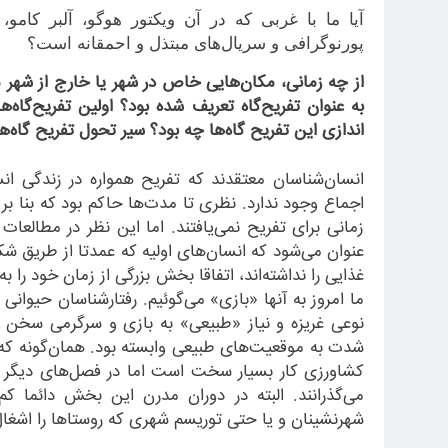
آیا ما با غربی که در آن ویکتور هوگو، آلبر کامو
پورنوگرافی و سریال
های مبتذل و احمقانه است؟
از چه زمانی، مکان
هایی خاص در شهر یا خارج از شهر م
به عنوان تفریح
گاه تعریف شده بود؟ اولین تفریح
گاه
ها
اندازی این تفریح گاه
ها چه بود؟ سیر تحول تفریح گاه
ها
انسان
شناسان معتقدند که تفریح همواره در زندگی ان
اجماع وجود ندارد. نظری تا مدت
ها حاکم بود که بنا بر
زمانی برای تفریح نمی
یافتند. اما این نظر در مطالعات
عنوان می
شود که انسان
های اولیه که عمدتا از طریق شک
غذایی را نداشته
اند، اتفاقا بخش بزرگی از زمان خود را ب
ما امروز به آنها «بازی» می
گوئیم. رفتارشناسان حیوانی نی
نوعی غریزه و نیاز «طبیعی» به بازی و سرگرمی سخن گ
شدت به موقعیت
های طبیعی وابسته بود. همان
گونه که
کشاورزی کار بسیار سخت است اما در فصل
های دیگر ب
می
گذرانند. البته در دوران مدرن این بخش دائما کم
شهرنشینان و یا حتی توریسم شهری که روستاها را اشغ