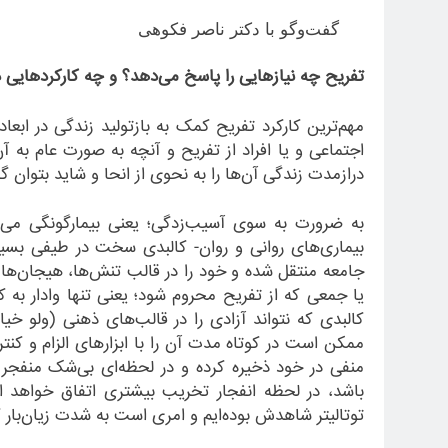
گفت‌وگو با دکتر ناصر فکوهی
تفریح چه نیازهایی را پاسخ می
دهد؟ و چه کارکردهایی د
مهم
ترین کارکرد تفریح کمک به بازتولید زندگی در ابعا
اجتماعی و یا افراد از تفریح و آنچه به صورت عام به 
درازمدت زندگی آن
ها را به نحوی از انحا و شاید بتوان 
به ضرورت به سوی آسیب
زدگی؛ یعنی بیمارگونگی می
ب
بیماری
های روانی و روان- کالبدی سخت در طیفی بسیار 
جامعه منتقل شده و خود را در قالب تنش
ها، هیجان
ها
یا جمعی که از تفریح محروم شود؛ یعنی تنها وادار به 
کالبدی که نتواند آزادی را در قالب
های ذهنی (ولو خیالی
ممکن است در کوتاه مدت آن را با ابزارهای الزام و کن
منفی در خود ذخیره کرده و در لحظه
ای بی
شک منفجر خ
باشد، در لحظه انفجار تخریب بیشتری اتفاق خواهد ا
توتالیتر شاهدش بوده
ایم و امری است به شدت زیان
بار 