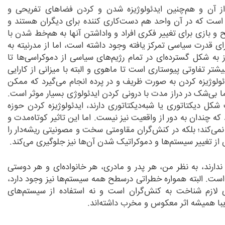
ز آن و هم
چنین ایدئولوژیزه شدن و کردن فضاهای تفریحی و
ه است که در آن واحد هم دست
کاری کننده برای دیگران هستند و
ح و بازی برای تغییر فکری افراد و واداشتن آنها به هم
خط شدن با
ای قدرت سیاسی تمرکز یافته وجود داشته است، اما از مدرنیته به
ز به شکل گسترده
ای در تمام رژیم
های سیاسی از دموکراسی
ها تا
تر تفاوتی پیوستاری است تا ماهوی و البته با میزانی از کارایی
ئولوژیزه کردن به صورت ظریف و در پرده انجام می
گیرد که ممکن
ا بی
شک در دراز مدت با درونی کردن ایدئولوژی بسیار موثر است.
 شکل دیکتاتوری یا شبه
دیکتاتوری دارند، ایدئولوژیزه کردن حوزه
که چندان به دور از واقعیت نیز نیست. اما این تاثیر کوتاه
مدت و
 نمی
کند؛ بلکه در کنش
گران مقاومتی سخت و مصونیتی ریشه
دار را
از تغییر سیستم
ها و دموکراتیک شدن آن
ها نیز جلوگیری می
کند.
دارند، به نظر من، هر پدر و مادری، هر خانواده
ای و هر دوستی
 است. البته همواره خطراتی درسطح همه سیستم
ها نیز وجود دارد،
ای لازم شناخت به کنش
گران است و نه استفاده از سیستم
های
ریبا همیشه اثر معکوس و مخرب داشته
اند.